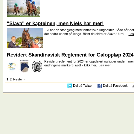
"Slava" er kapteinen, men Niels har mer!
- Vi har en stor gjeng med fantastiske unghester. Både når det 
det bedre ut enn på lenge. Blant de eldre er Slava Ukrai...
Les
Revidert Skandinavisk Reglement for Galoppløp 2024
Revidert reglement for 2024 er oppdatert og ligger under fa
endringene markert i rødt - klikk her.
Les mer
1
2
Neste
»
Del på Twitter
Del på Facebook