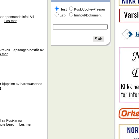
Hest
Kusk/Jockey/Trener
Løp
Innhold/Dokument
har spennende info i V4-
...
Les mer
 Øvrevoll. Løpsdagen består av
s mer
r kjøpt inn av hardtsatsende
r
 av Pusjkin og
gte løpet,...
Les mer