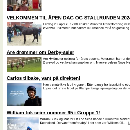
VELKOMMEN TIL ÅPEN DAG OG STALLRUNDEN 202
Lørdag 20. april kl. 12.00 ønsker Øvrevoll Trenerforening velk
Øvrevoll. Bli med rundt bakom «kulissene» for å se gamle og
Are drømmer om Derby-seier
Are Hyldmo er optimist før årets sesong. Veteranen har runde
Øvrevoll og vet hva han snakker om. Nyervervelsen Nope Ne
Carlos tilbake, vant på direkten!
Han trengte ikke løp i kroppen. Etter pause fra løpsridning et 
Lopez det første løpet på Klampenborgs åpningsdag der det v
William tok seier nummer 95 i Gruppe 1!
William Buick og Master Of The Seas hadde full kontroll i Maker’
Keeneland. De vant “comfortably” i det som var Williams 95....
L