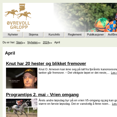
Nyheter
Skjema
Kurs/info
Reglement
Publikasjoner
Avl/Br
Du er her:
Start
Nyheter
2024
April
April
Knut har 20 hester og blikket fremover
Knut O. Arnesen kan lene seg på tall fra fjorårets kanonseson
tanker går fremover. – Det viktigste løpet er det neste,...
Les 
Programtips 2. mai - Vrien omgang
Årets andre løpsdag byr på en vrien V5-omgang og jeg kan gara
større en første løpsdag. Det er vanskelig å finne noen...
Les