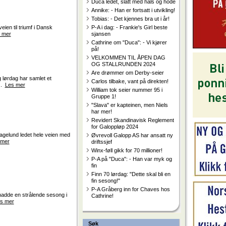
Duca ledet, slått med hals og hode
Annike: - Han er fortsatt i utvikling!
Tobias: - Det kjennes bra ut i år!
P-A i dag: - Frankie's Girl beste
ien til triumf i Dansk
sjansen
 mer
Cathrine om "Duca": - Vi kjører
på!
VELKOMMEN TIL ÅPEN DAG
OG STALLRUNDEN 2024
Are drømmer om Derby-seier
lørdag har samlet et
Carlos tilbake, vant på direkten!
...
Les mer
William tok seier nummer 95 i
Gruppe 1!
"Slava" er kapteinen, men Niels
har mer!
Revidert Skandinavisk Reglement
for Galoppløp 2024
Hagelund ledet hele veien med
Øvrevoll Galopp AS har ansatt ny
 mer
driftssjef
Winx-føll gikk for 70 millioner!
P-A på "Duca": - Han var myk og
fin
Finn 70 lørdag: "Dette skal bli en
fin sesong!"
P-A Gråberg inn for Chaves hos
hadde en strålende sesong i
Cathrine!
s mer
Søk