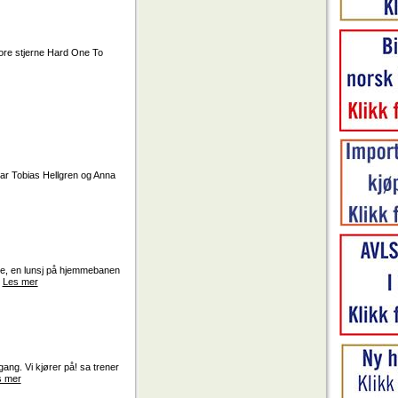
ore stjerne Hard One To
 tar Tobias Hellgren og Anna
ge, en lunsj på hjemmebanen
.
Les mer
ang. Vi kjører på! sa trener
s mer