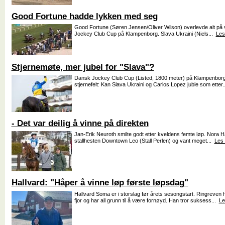
Good Fortune hadde lykken med seg
Good Fortune (Søren Jensen/Oliver Wilson) overlevde alt på ve
Jockey Club Cup på Klampenborg. Slava Ukraini (Niels...
Les
Stjernemøte, mer jubel for "Slava"?
Dansk Jockey Club Cup (Listed, 1800 meter) på Klampenborg 
stjernefelt: Kan Slava Ukraini og Carlos Lopez juble som etter
- Det var deilig å vinne på direkten
Jan-Erik Neuroth smilte godt etter kveldens femte løp. Nora 
stallhesten Downtown Leo (Stall Perlen) og vant meget...
Les
Hallvard: "Håper å vinne løp første løpsdag"
Hallvard Soma er i storslag før årets sesongstart. Ringreven 
fjor og har all grunn til å være fornøyd. Han tror suksess...
Le