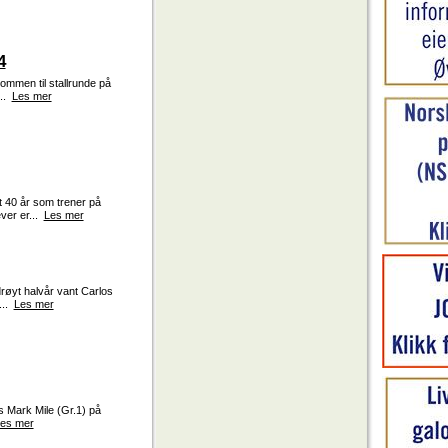
4
ommen til stallrunde på
...
Les mer
t 40 år som trener på
ver er...
Les mer
drøyt halvår vant Carlos
...
Les mer
s Mark Mile (Gr.1) på
es mer