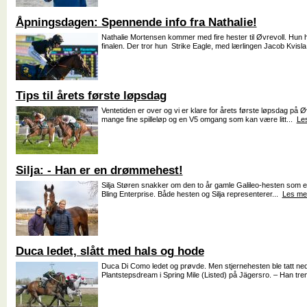
Åpningsdagen: Spennende info fra Nathalie!
Nathalie Mortensen kommer med fire hester til Øvrevoll. Hun 
finalen. Der tror hun Strike Eagle, med lærlingen Jacob Kvisla
Tips til årets første løpsdag
Ventetiden er over og vi er klare for årets første løpsdag på
mange fine spilleløp og en V5 omgang som kan være litt...
Le
Silja: - Han er en drømmehest!
Silja Støren snakker om den to år gamle Galileo-hesten som e
Bling Enterprise. Både hesten og Silja representerer...
Les me
Duca ledet, slått med hals og hode
Duca Di Como ledet og prøvde. Men stjernehesten ble tatt ned
Plantstepsdream i Spring Mile (Listed) på Jägersro. – Han tren