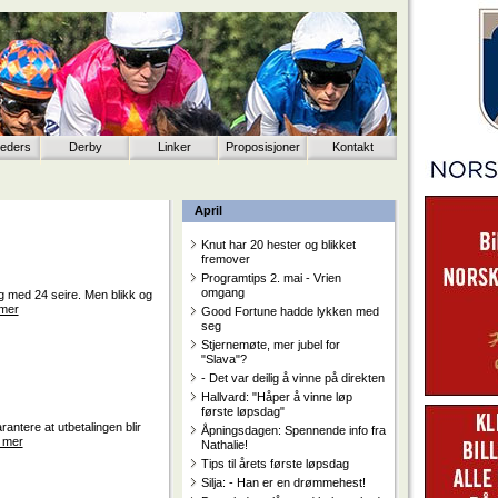
eeders
Derby
Linker
Proposisjoner
Kontakt
April
Knut har 20 hester og blikket
fremover
Programtips 2. mai - Vrien
omgang
g med 24 seire. Men blikk og
mer
Good Fortune hadde lykken med
seg
Stjernemøte, mer jubel for
"Slava"?
- Det var deilig å vinne på direkten
Hallvard: "Håper å vinne løp
første løpsdag"
ntere at utbetalingen blir
Åpningsdagen: Spennende info fra
 mer
Nathalie!
Tips til årets første løpsdag
Silja: - Han er en drømmehest!