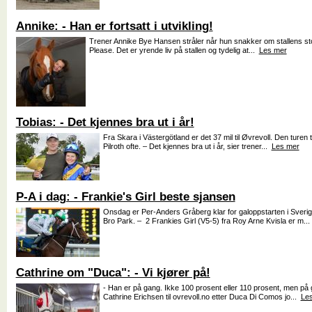
Annike: - Han er fortsatt i utvikling!
Trener Annike Bye Hansen stråler når hun snakker om stallens st
Please. Det er yrende liv på stallen og tydelig at...
Les mer
Tobias: - Det kjennes bra ut i år!
Fra Skara i Västergötland er det 37 mil til Øvrevoll. Den turen
Pilroth ofte. – Det kjennes bra ut i år, sier trener...
Les mer
P-A i dag: - Frankie's Girl beste sjansen
Onsdag er Per-Anders Gråberg klar for galoppstarten i Sveri
Bro Park. – 2 Frankies Girl (V5-5) fra Roy Arne Kvisla er m..
Cathrine om "Duca": - Vi kjører på!
- Han er på gang. Ikke 100 prosent eller 110 prosent, men på g
Cathrine Erichsen til ovrevoll.no etter Duca Di Comos jo...
Le