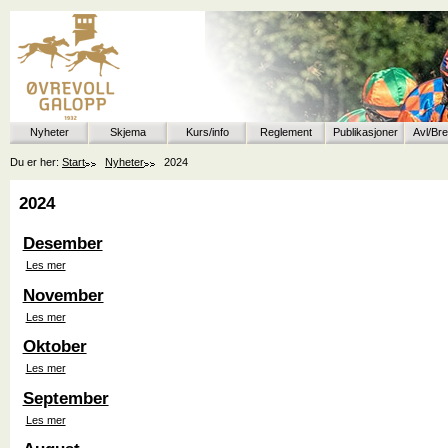
Nyheter
Skjema
Kurs/info
Reglement
Publikasjoner
Avl/Br
Du er her:
Start
Nyheter
2024
2024
Desember
Les mer
November
Les mer
Oktober
Les mer
September
Les mer