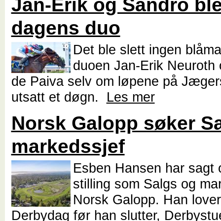
Jan-Erik og Sandro bl
dagens duo
Det ble slett ingen blåm
duoen Jan-Erik Neuroth
de Paiva selv om løpene på Jæger
utsatt et døgn.
Les mer
Norsk Galopp søker S
markedssjef
Esben Hansen har sagt 
stilling som Salgs og ma
Norsk Galopp. Han lover
Derbydag før han slutter, Derbystu