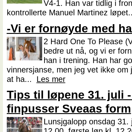
V4-1. Han var tidlig i fro
kontrollerte Manuel Martinez løpet
-Vi er fornøyde med h
2 Hard One To Please (V
bedre ut nå, og vi er fo
han i trening. Han har g
vinnersjanse, men jeg vet ikke om j
at ha...
Les mer
Tips til løpene 31. juli
finpusser Sveaas form
Lunsjgalopp onsdag 31. ju
12.00, første løp kl. 12.