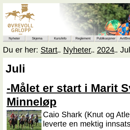
Nyheter
Skjema
Kurs/info
Reglement
Publikasjoner
Avl/Br
Du er her:
Start
Nyheter
2024
Jul
Juli
-Målet er start i Marit 
Minneløp
Caio Shark (Knut og Atle
leverte en mektig innsats 