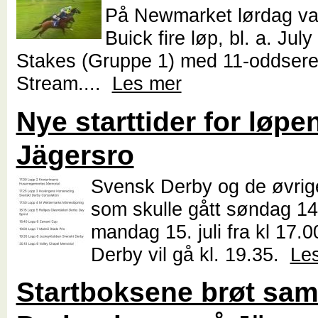
På Newmarket lørdag van
Buick fire løp, bl. a. Jul
Stakes (Gruppe 1) med 11-oddseren
Stream....
Les mer
Nye starttider for løpe
Jägersro
Svensk Derby og de øvrig
som skulle gått søndag 14. 
mandag 15. juli fra kl 17.
Derby vil gå kl. 19.35.
Le
Startboksene brøt sa