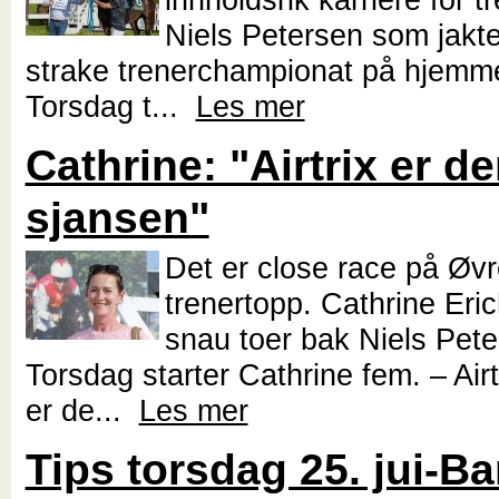
Niels Petersen som jakter
strake trenerchampionat på hjemm
Torsdag t...
Les mer
Cathrine: "Airtrix er d
sjansen"
Det er close race på Øvr
trenertopp. Cathrine Eri
snau toer bak Niels Pete
Torsdag starter Cathrine fem. – Airt
er de...
Les mer
Tips torsdag 25. jui-B