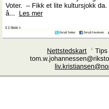
Voter. – Fikk et lite kultursjokk da
å...
Les mer
1
2
Neste
»
Del på Twitter
Del på Facebook
Nettstedskart
Tips
tom.w.johannessen@riksto
liv.kristiansen@n