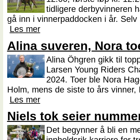
tidligere derbyvinneren h
gå inn i vinnerpaddocken i år. Selv 
Les mer
Alina suveren, Nora to
Alina Öhgren gikk til top
Larsen Young Riders Ch
2024. Toer ble Nora Hag
Holm, mens de siste to års vinner,
Les mer
Niels tok seier numme
Det begynner å bli en m
innholdsrik karriere for tr