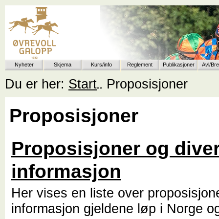
Nyheter
Skjema
Kurs/info
Reglement
Publikasjoner
Avl/Br
Du er her:
Start
Proposisjoner
Proposisjoner
Proposisjoner og dive
informasjon
Her vises en liste over proposisjo
informasjon gjeldene løp i Norge o