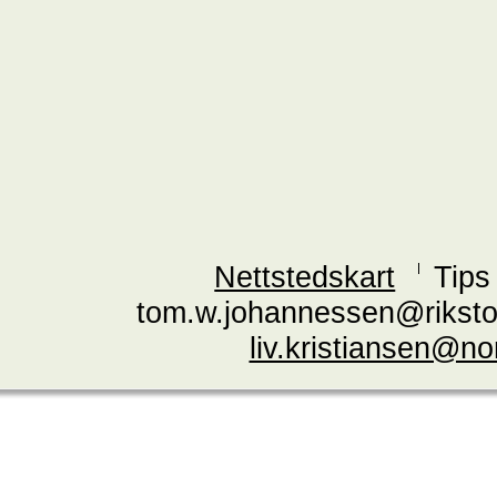
Nettstedskart
Tips
tom.w.johannessen@riksto
liv.kristiansen@n