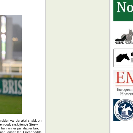
g siden var det aldri snakk om
 en godt avsluttende Steely
n hun vinner på i dag er bra.
er uansett lett. Oliver hadde