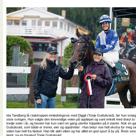
Ida Tandberg lå i baktroppen innledningsvis med Diggit (Tonje Guttulsrød), før hun smøg 
siste svingen. Hun valgte den innvendige veien på oppløpet og vant enkelt med drøyt to l
tredje seier i år, og hesten har kun vært en gang utenfor trippelen på ti starter. Nok en 
Guttulsrød, som både er trener, eier og oppdretter. -Han betyr noe helt ekstra for meg sid
siden han helt fra fødsel. Han blir aldri sliten og har alltid en god spurt å by på. Årets 
langt, sa en fornøyd Tonje Guttulsrød.