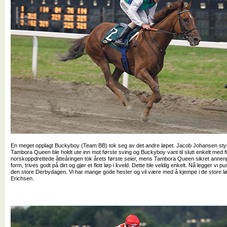
En meget opplagt Buckyboy (Team BB) tok seg av det andre løpet. Jacob Johansen styrte
Tambora Queen ble holdt ute inn mot første sving og Buckyboy vant til slutt enkelt med f
norskoppdrettede åtteåringen tok årets første seier, mens Tambora Queen sikret annen
form, trives godt på dirt og gjør et flott løp i kveld. Dette ble veldig enkelt. Nå legger vi pus
den store Derbydagen. Vi har mange gode hester og vil være med å kjempe i de store lø
Erichsen.