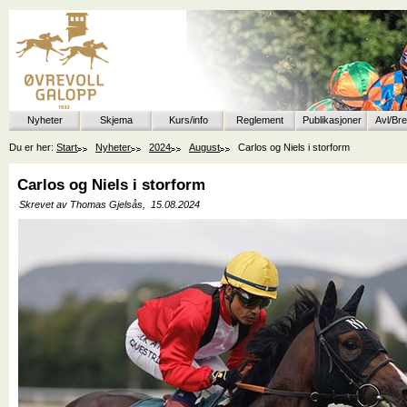
Nyheter
Skjema
Kurs/info
Reglement
Publikasjoner
Avl/Br
Du er her:
Start
Nyheter
2024
August
Carlos og Niels i storform
Carlos og Niels i storform
Skrevet av Thomas Gjelsås,
15.08.2024