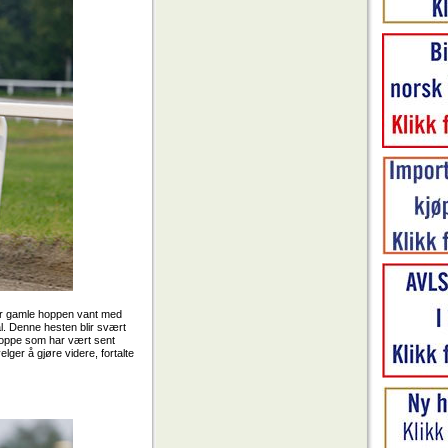
e år gamle hoppen vant med
ål. Denne hesten blir svært
 hoppe som har vært sent
lger å gjøre videre, fortalte