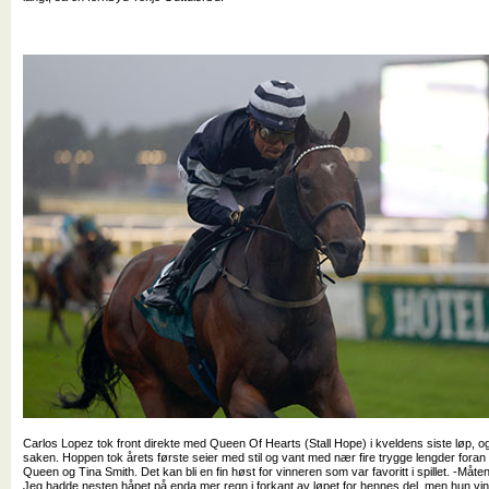
Carlos Lopez tok front direkte med Queen Of Hearts (Stall Hope) i kveldens siste løp, o
saken. Hoppen tok årets første seier med stil og vant med nær fire trygge lengder foran
Queen og Tina Smith. Det kan bli en fin høst for vinneren som var favoritt i spillet. -Måte
Jeg hadde nesten håpet på enda mer regn i forkant av løpet for hennes del, men hun vinn