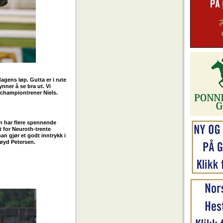
sdagens løp. Gutta er i rute
nner å se bra ut. Vi
a championtrener Niels.
en har flere spennende
t for Neuroth-trente
an gjør et godt inntrykk i
nøyd Petersen.