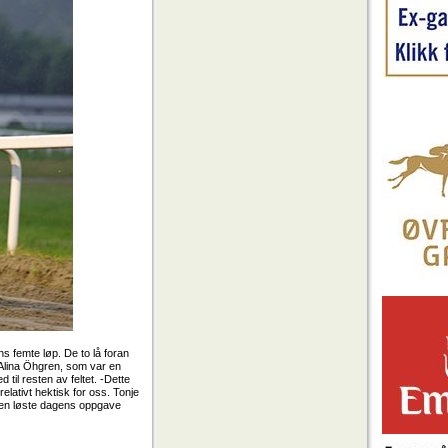
s femte løp. De to lå foran
 Alina Öhgren, som var en
 til resten av feltet. -Dette
relativt hektisk for oss. Tonje
gren løste dagens oppgave