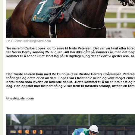
Be Curious ©hesteguiden.com
Tre seire til Carlos Lopez, og to seire til Niels Petersen. Det var var fasit etter tor
før Norsk Derby søndag 25. august. -Alt har ikke gått på skinner i år, men det begy
kommer til å sende ut et stort lag på Derbydagen, og det er klart vi gleder oss, s
Den første seieren kom med Be Curious (Fire Rustne Herrer) i toårsløpet. Peters
toåringer, og dette er en av dem. Lopez var i front hele veien og vant meget enkel
Katsumoto som leverte en lovende debut. -Dette kommer til å bli en bra hest og h
dag. Han opptrer mer rutinert nå og vi ser frem til høstens storløp, uttalte en for
©hesteguiden.com