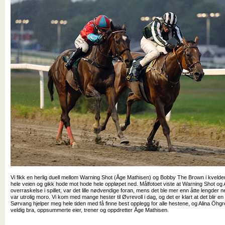
Vi fikk en herlig duell mellom Warning Shot (Åge Mathisen) og Bobby The Brown i kvelden
hele veien og gikk hode mot hode hele oppløpet ned. Målfotoet viste at Warning Shot og
overraskelse i spillet, var det lille nødvendige foran, mens det ble mer enn åtte lengder ned
var utrolig moro. Vi kom med mange hester til Øvrevoll i dag, og det er klart at det blir en 
Sørvang hjelper meg hele tiden med få finne best opplegg for alle hestene, og Alina Öh
veldig bra, oppsummerte eier, trener og oppdretter Åge Mathisen.