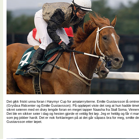
Det gikk friskt unna foran i Høymyr Cup for amatørrytterne. Emilie Gustavsson lå omtren
(Grytåsa Ridcenter og Emilie Gustavsson). På oppløpet viste det seg at hun hadde timet
sikret seieren med en drøy lengde foran en meget tapper Naasha fra Stall Soma. Vinneren
Det ble en sikker seier i dag og hesten gjorde et veldig fint løp. Jeg er heldig og får ri m
som jeg jobber hardt. Det er nok forklaringen på at det går såpass bra for meg, smilte de
Gustavsson etter løpet.