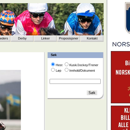
eeders
Derby
Linker
Proposisjoner
Kontakt
Søk
Hest
Kusk/Jockey/Trener
Løp
Innhold/Dokument