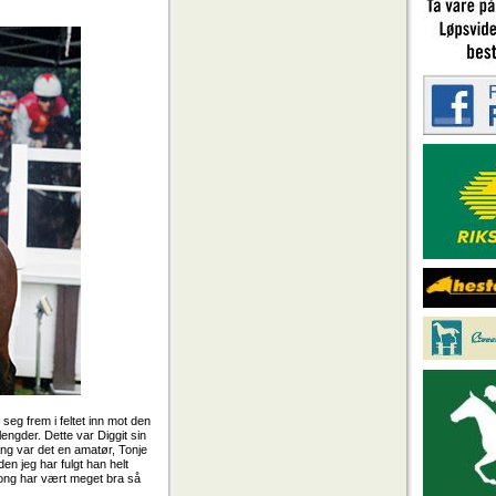
seg frem i feltet inn mot den
engder. Dette var Diggit sin
gang var det en amatør, Tonje
en jeg har fulgt han helt
sesong har vært meget bra så