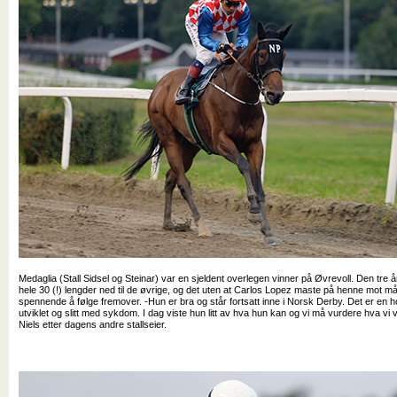
Medaglia (Stall Sidsel og Steinar) var en sjeldent overlegen vinner på Øvrevoll. Den tr
hele 30 (!) lengder ned til de øvrige, og det uten at Carlos Lopez maste på henne mot m
spennende å følge fremover. -Hun er bra og står fortsatt inne i Norsk Derby. Det er en
utviklet og slitt med sykdom. I dag viste hun litt av hva hun kan og vi må vurdere hva vi ve
Niels etter dagens andre stallseier.