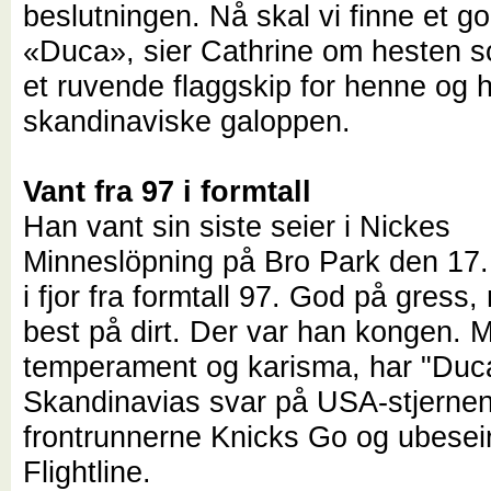
beslutningen. Nå skal vi finne et go
«Duca», sier Cathrine om hesten 
et ruvende flaggskip for henne og 
skandinaviske galoppen.
Vant fra 97 i formtall
Han vant sin siste seier i Nickes
Minneslöpning på Bro Park den 17
i fjor fra formtall 97. God på gress,
best på dirt. Der var han kongen. M
temperament og karisma, har "Duc
Skandinavias svar på USA-stjerne
frontrunnerne Knicks Go og ubesei
Flightline.