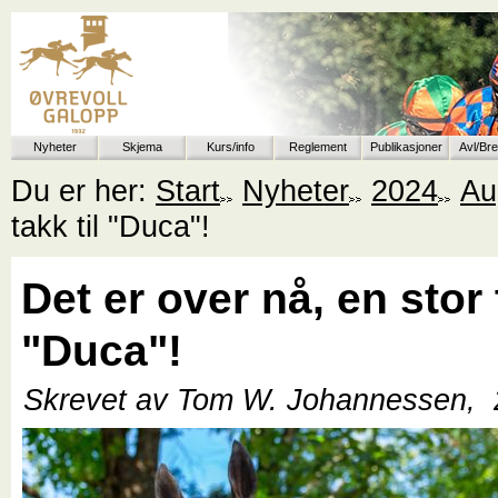
Nyheter
Skjema
Kurs/info
Reglement
Publikasjoner
Avl/Br
Du er her:
Start
Nyheter
2024
Au
takk til "Duca"!
Det er over nå, en stor 
"Duca"!
Skrevet av Tom W. Johannessen,