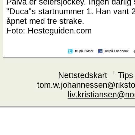
Paiva er seiersjockey. Ingen dårlig
"Duca"s startnummer 1. Han vant 2
åpnet med tre strake.
Foto: Hesteguiden.com
Del på Twitter
Del på Facebook
Nettstedskart
Tips
tom.w.johannessen@riksto
liv.kristiansen@n