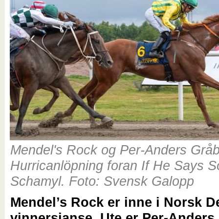
Mendel's Rock og Per-Anders Gråb
Hurricanlöpning foran If He Says S
Schamyl. Foto: Svensk Galopp
Mendel’s Rock er inne i Norsk 
vinnersjanse. Ute er Per-Anders