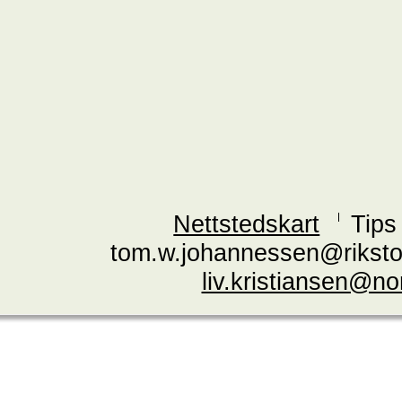
Nettstedskart
Tips
tom.w.johannessen@riksto
liv.kristiansen@n