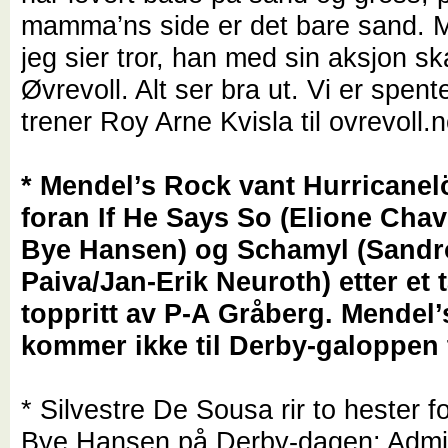
mamma’ns side er det bare sand. Me
jeg sier tror, han med sin aksjon sk
Øvrevoll. Alt ser bra ut. Vi er spente
trener Roy Arne Kvisla til ovrevoll.
* Mendel’s Rock vant Hurricane
foran If He Says So (Elione Cha
Bye Hansen) og Schamyl (Sandr
Paiva/Jan-Erik Neuroth) etter et 
toppritt av P-A Gråberg. Mendel
kommer ikke til Derby-galoppen 
* Silvestre De Sousa rir to hester f
Bye Hansen på Derby-dagen: Admi