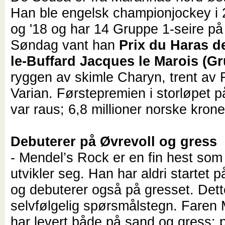
Han ble engelsk championjockey i 
og '18 og har 14 Gruppe 1-seire på
Søndag vant han
Prix du Haras d
le-Buffard Jacques le Marois (G
ryggen av skimle Charyn, trent av
Varian. Førstepremien i storløpet p
var raus; 6,8 millioner norske krone
Debuterer på Øvrevoll og gress
- Mendel’s Rock er en fin hest som
utvikler seg. Han har aldri startet 
og debuterer også på gresset. Dett
selvfølgelig spørsmålstegn. Faren
har levert både på sand og gress; 