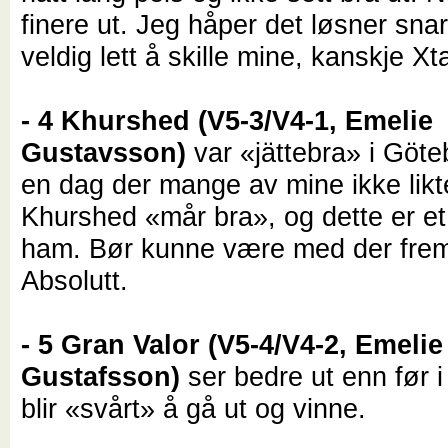
finere ut. Jeg håper det løsner snar
veldig lett å skille mine, kanskje Xt
- 4 Khurshed (V5-3/V4-1, Emelie
Gustavsson)
var «
jättebra
» i Göte
en dag der mange av mine ikke lik
Khurshed «
mår bra
», og dette er et 
ham. Bør kunne være med der fre
Absolutt.
- 5 Gran Valor (V5-4/V4-2, Emelie
Gustafsson)
ser bedre ut enn før i
blir «svårt» å gå ut og vinne.