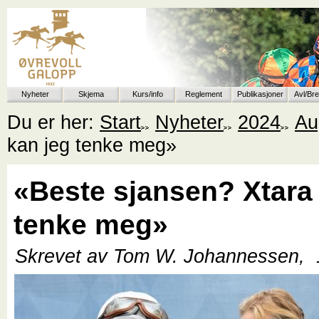
Nyheter
Skjema
Kurs/info
Reglement
Publikasjoner
Avl/Br
Du er her:
Start
Nyheter
2024
Au
kan jeg tenke meg»
«Beste sjansen? Xtara
tenke meg»
Skrevet av Tom W. Johannessen,