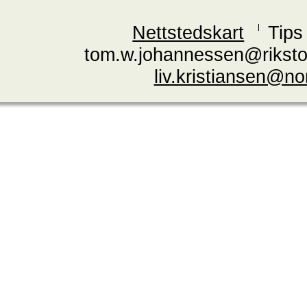
Nettstedskart
Tips
tom.w.johannessen@riksto
liv.kristiansen@n