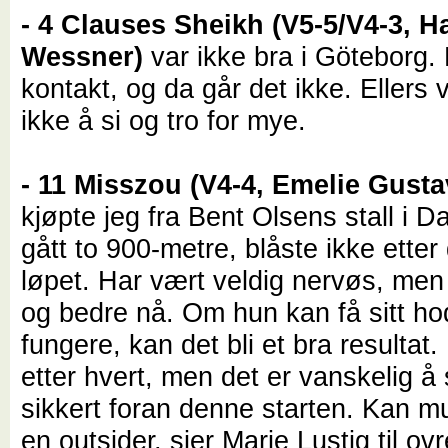
- 4 Clauses Sheikh (V5-5/V4-3, Ha
Wessner)
var ikke bra i Göteborg. M
kontakt, og da går det ikke. Ellers 
ikke å si og tro for mye.
- 11 Misszou (V4-4, Emelie Gust
kjøpte jeg fra Bent Olsens stall i 
gått to 900-metre, blåste ikke etter 
løpet. Har vært veldig nervøs, men 
og bedre nå. Om hun kan få sitt hod
fungere, kan det bli et bra resultat. 
etter hvert, men det er vanskelig å 
sikkert foran denne starten. Kan 
en outsider, sier Marie Lustig til ovr