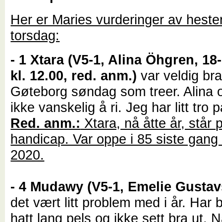
Her er Maries vurderinger av heste
torsdag:
- 1 Xtara (V5-1, Alina Öhgren, 18
kl. 12.00, red. anm.)
var veldig br
Gøteborg søndag som treer. Alina 
ikke vanskelig å ri. Jeg har litt tro
Red. anm.:
Xtara, nå åtte år, står 
handicap. Var oppe i 85 siste gang
2020.
- 4 Mudawy (V5-1, Emelie Gusta
det vært litt problem med i år. Har 
hatt lang pels og ikke sett bra ut. 