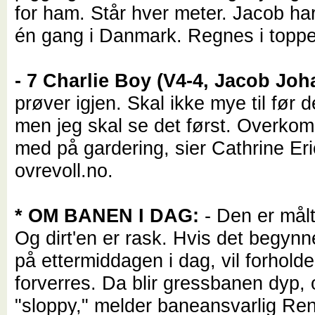
for ham. Står hver meter. Jacob ha
én gang i Danmark. Regnes i topp
- 7 Charlie Boy (V4-4, Jacob Jo
prøver igjen. Skal ikke mye til før d
men jeg skal se det først. Overkom
med på gardering, sier Cathrine Eri
ovrevoll.no.
* OM BANEN I DAG:
- Den er målt
Og dirt'en er rask. Hvis det begynn
på ettermiddagen i dag, vil forhold
forverres. Da blir gressbanen dyp, o
"sloppy," melder baneansvarlig Re