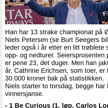
Han har 13 strake championat på Ø
Niels Petersen (se Burt Seegers bi
leder også i år etter en litt trøble
opp- og nedturer. Seiersprosenten 
er pene 23, det duger. Men han jakt
år, Cathrine Erichsen, som toer, er l
30.000 kroner bak på statistikken.
Niels starter to torsdag, begge har 
vinnersjanse.
- 1 Be Curious (1. løp, Carlos Lo