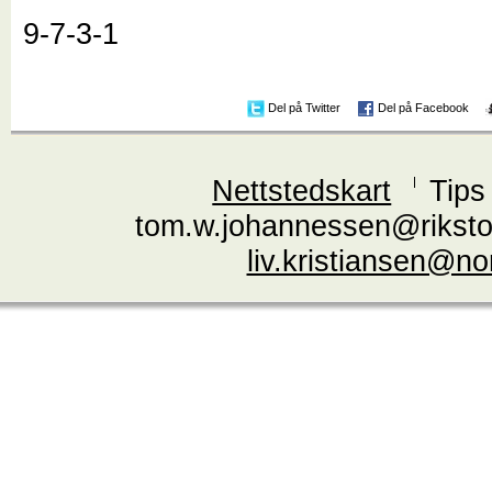
9-7-3-1
Del på Twitter
Del på Facebook
Nettstedskart
Tips
tom.w.johannessen@riksto
liv.kristiansen@n