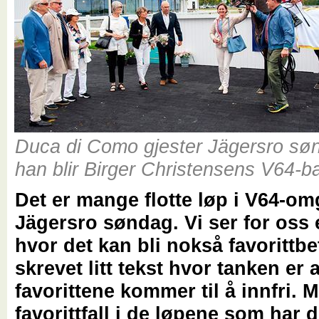
Duca di Como gjester Jägersro sø
han blir Birger Christensens V64-b
Det er mange flotte løp i V64-o
Jägersro søndag. Vi ser for os
hvor det kan bli nokså favorittbe
skrevet litt tekst hvor tanken er a
favorittene kommer til å innfri. 
favorittfall i de løpene som har 