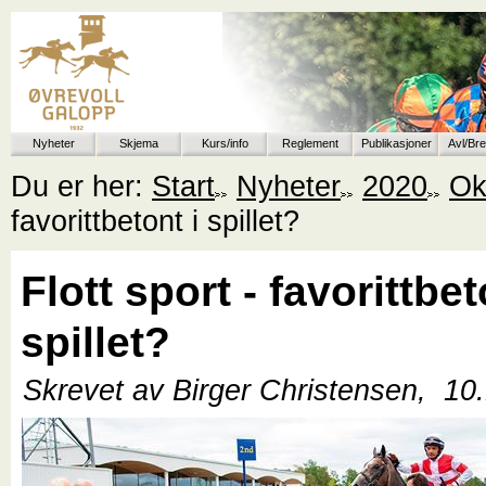
Nyheter
Skjema
Kurs/info
Reglement
Publikasjoner
Avl/Br
Du er her:
Start
Nyheter
2020
Ok
favorittbetont i spillet?
Flott sport - favorittbet
spillet?
Skrevet av Birger Christensen,
10