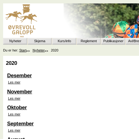
Nyheter
Skjema
Kurs/info
Reglement
Publikasjoner
Avl/Br
Du er her:
Start
Nyheter
2020
2020
Desember
Les mer
November
Les mer
Oktober
Les mer
September
Les mer