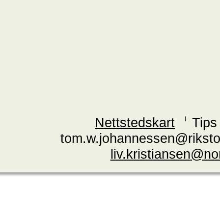
Nettstedskart
Tips
tom.w.johannessen@riksto
liv.kristiansen@n