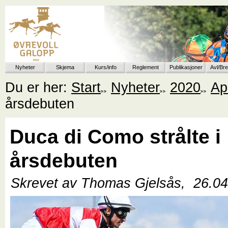
Nyheter
Skjema
Kurs/info
Reglement
Publikasjoner
Avl/Br
Du er her:
Start
Nyheter
2020
Apr
årsdebuten
Duca di Como strålte i
årsdebuten
Skrevet av Thomas Gjelsås,
26.0