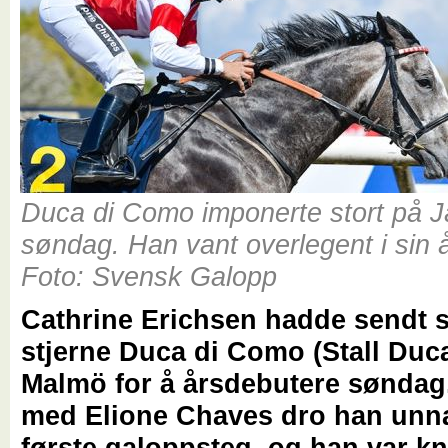
Duca di Como imponerte stort på J
søndag. Han vant overlegent i sin 
Foto: Svensk Galopp
Cathrine Erichsen hadde sendt s
stjerne Duca di Como (Stall Duca)
Malmö for å årsdebutere sønda
med Elione Chaves dro han unna 
første galoppsteg, og han var 