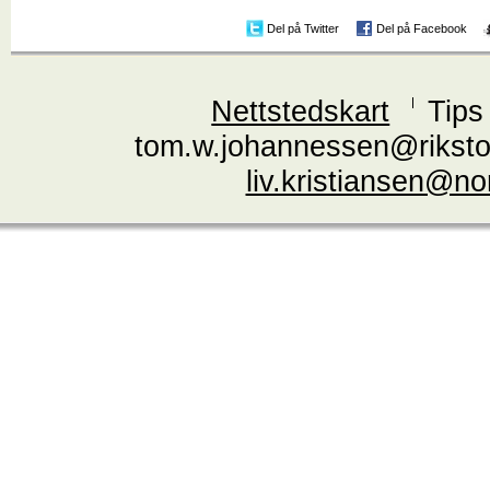
Del på Twitter
Del på Facebook
Nettstedskart
Tips
tom.w.johannessen@riksto
liv.kristiansen@n