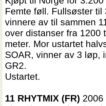
Kjøpt til Norge for 3.200
Femte føll. Fullsøster ti
vinnere av til sammen 1
over distanser fra 1200 t
meter. Mor ustartet halvs
SOAR, vinner av 3 løp, i
GR2.
Ustartet.
11 RHYTMIX (FR)
2006