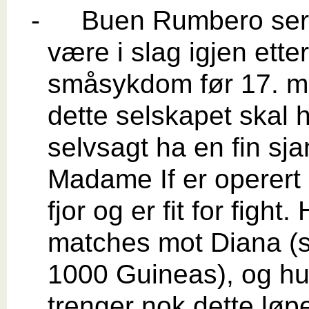
-
Buen Rumbero ser u
være i slag igjen etter 
småsykdom før 17. ma
dette selskapet skal 
selvsagt ha en fin sja
Madame If er operert 
fjor og er fit for fight.
matches mot Diana (
1000 Guineas), og h
trenger nok dette løpe