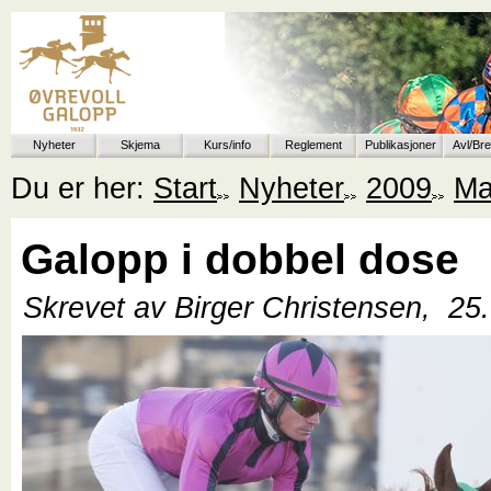
Nyheter
Skjema
Kurs/info
Reglement
Publikasjoner
Avl/Br
Du er her:
Start
Nyheter
2009
Ma
Galopp i dobbel dose
Skrevet av Birger Christensen,
25