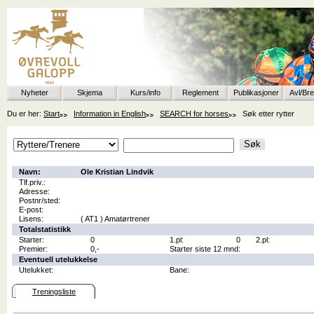
Nyheter
Skjema
Kurs/info
Reglement
Publikasjoner
Avl/Br
Du er her:
Start
Information in English
SEARCH for horses
Søk etter rytter
Navn:
Ole Kristian Lindvik
Tlf.priv.:
Adresse:
Postnr/sted:
E-post:
Lisens:
( AT1 ) Amatørtrener
Totalstatistikk
Starter:
0
1.pl:
0
2.pl:
Premier:
0,-
Starter siste 12 mnd:
Eventuell utelukkelse
Utelukket:
Bane:
Treningsliste