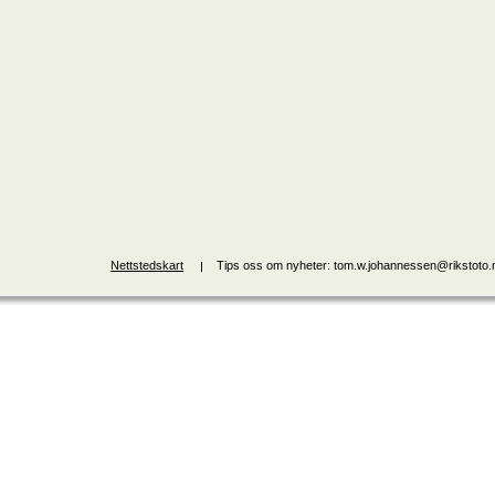
Nettstedskart
Tips oss om nyheter: tom.w.johannessen@rikstoto.