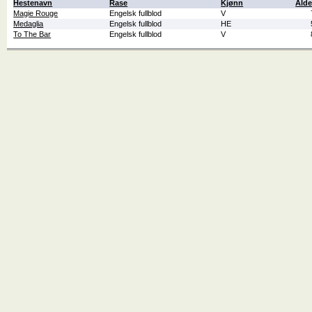
Hestenavn
Rase
Kjønn
Alde
Magie Rouge
Engelsk fullblod
V
Medaglia
Engelsk fullblod
HE
To The Bar
Engelsk fullblod
V